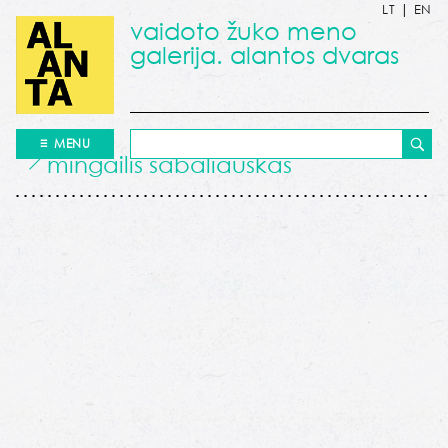
LT
|
EN
vaidoto žuko meno
galerija. alantos dvaras
MENU
mingailis sabaliauskas