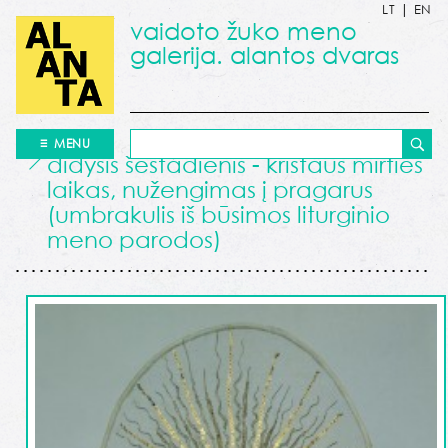
LT
|
EN
vaidoto žuko meno
galerija. alantos dvaras
MENU
didysis šeštadienis - kristaus mirties
laikas, nužengimas į pragarus
(umbrakulis iš būsimos liturginio
meno parodos)