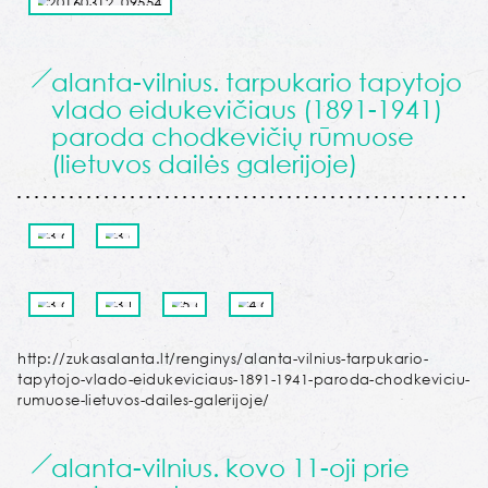
alanta-vilnius. tarpukario tapytojo
vlado eidukevičiaus (1891-1941)
paroda chodkevičių rūmuose
(lietuvos dailės galerijoje)
http://zukasalanta.lt/renginys/alanta-vilnius-tarpukario-
tapytojo-vlado-eidukeviciaus-1891-1941-paroda-chodkeviciu-
rumuose-lietuvos-dailes-galerijoje/
alanta-vilnius. kovo 11-oji prie