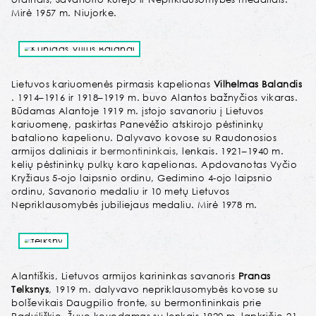
Mirė 1957 m. Niujorke.
Lietuvos kariuomenės
pirmasis
kapelionas
Vilhelmas Balandis
. 1914–1916 ir 1918–
1919
m. buvo Alantos bažnyčios vikaras.
Būdamas Alantoje 1919 m. įstojo savanoriu į Lietuvos
kariuomenę, paskirtas Panevėžio atskirojo pėstininkų
bataliono kapelionu. Dalyvavo kovose su
Raudonosios
armijos
daliniais ir
bermontininkais
,
lenkais
.
1921
–
1940
m.
kelių pėstininkų pulkų
karo kapelionas. Apdovanotas
Vyčio
Kryžiaus 5-ojo laipsnio ordinu, Gedimino 4-ojo laipsnio
ordin
u
, Savanorio medaliu ir 10 metų Lietuvos
Nepriklausomybės jubiliejaus medaliu. Mirė
1978
m.
Alantiškis, Lietuvos armijos karininkas savanoris
Pranas
Telksnys
, 1919 m. dalyvavo nepriklausomybės kovose su
bolševikais Daugpilio fronte, su bermontininkais prie