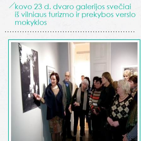
kovo 23 d. dvaro galerijos svečiai
iš vilniaus turizmo ir prekybos verslo
mokyklos