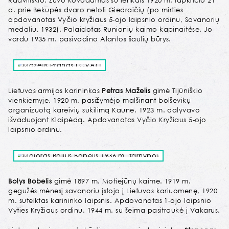
Radviliškio. Žuvo kovodamas su lenkais 1920 m. lapkričio 21
d. prie Bekupės dvaro netoli Giedraičių (po mirties
apdovanotas Vyčio kryžiaus 5-ojo laipsnio ordinu, Savanorių
medaliu, 1932). Palaidotas Runionių kaimo kapinaitėse. Jo
vardu 1935 m. pasivadino Alantos šaulių būrys.
Lietuvos armijos karininkas
Petras Maželis
gimė Tijūniškio
vienkiemyje. 1920 m. pasižymėjo malšinant bolševikų
organizuotą kareivių sukilimą Kaune. 1923 m. dalyvavo
išvaduojant Klaipėdą. Apdovanotas Vyčio Kryžiaus 5-ojo
laipsnio ordinu.
Bolys Bobelis
gimė 1897 m. Motiejūnų kaime. 1919 m.
gegužės mėnesį savanoriu įstojo į Lietuvos kariuomenę, 1920
m. suteiktas karininko laipsnis. Apdovanotas 1-ojo laipsnio
Vyties Kryžiaus ordinu. 1944 m. su šeima pasitraukė į Vakarus.