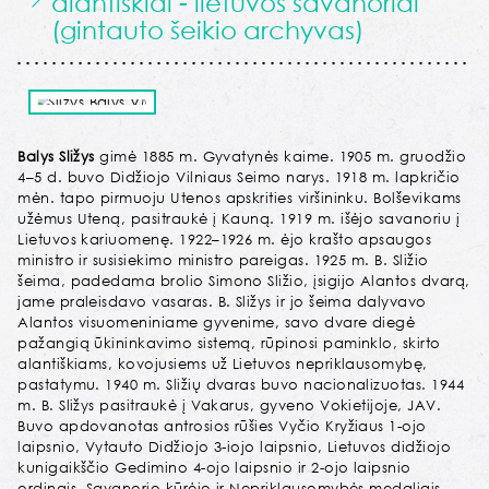
alantiškiai - lietuvos savanoriai
(gintauto šeikio archyvas)
Balys Sližys
gimė 1885 m. Gyvatynės kaime. 1905 m. gruodžio
4–5 d. buvo Didžiojo Vilniaus Seimo narys. 1918 m. lapkričio
mėn. tapo pirmuoju Utenos apskrities viršininku. Bolševikams
užėmus Uteną, pasitraukė į Kauną. 1919 m. išėjo savanoriu į
Lietuvos kariuomenę. 1922–1926 m. ėjo krašto apsaugos
ministro ir susisiekimo ministro pareigas. 1925 m. B. Sližio
šeima, padedama brolio Simono Sližio, įsigijo Alantos dvarą,
jame praleisdavo vasaras. B. Sližys ir jo šeima dalyvavo
Alantos visuomeniniame gyvenime, savo dvare diegė
pažangią ūkininkavimo sistemą, rūpinosi paminklo, skirto
alantiškiams, kovojusiems už Lietuvos nepriklausomybę,
pastatymu. 1940 m. Sližių dvaras buvo nacionalizuotas. 1944
m. B. Sližys pasitraukė į Vakarus, gyveno Vokietijoje, JAV.
Buvo apdovanotas antrosios rūšies Vyčio Kryžiaus 1-ojo
laipsnio, Vytauto Didžiojo 3-iojo laipsnio, Lietuvos didžiojo
kunigaikščio Gedimino 4-ojo laipsnio ir 2-ojo laipsnio
ordinais, Savanorio kūrėjo ir Nepriklausomybės medaliais.