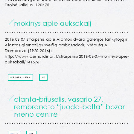
Drobė, aliejus. 120×75
mokinys apie auksakalį
2016 03 07 straipsnis apie Alantos dvaro galerijos lankytoją ir
Alantos gimnazijos svečią ambasadorių Vytautą A.
Dambravą (1920-2016):
http://www.bernardinai.lt/straipsnis/2016-03-07-mokinys-apie-
auksakali/141576
alanta-briuselis. vasario 27.
rembrandto “juoda-balta” bozar
meno centre