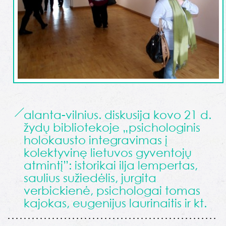
alanta-vilnius. diskusija kovo 21 d.
žydų bibliotekoje „psichologinis
holokausto integravimas į
kolektyvinę lietuvos gyventojų
atmintį”: istorikai ilja lempertas,
saulius sužiedėlis, jurgita
verbickienė, psichologai tomas
kajokas, eugenijus laurinaitis ir kt.