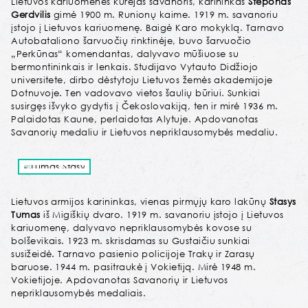
Lietuvos kariuomenės kūrėjas savanoris, karininkas
Steponas
Gerdvilis
gimė 1900 m. Runionų kaime. 1919 m. savanoriu
įstojo į Lietuvos kariuomenę. Baigė Karo mokyklą. Tarnavo
Autobataliono šarvuočių rinktinėje, buvo šarvuočio
„Perkūnas“ komendantas, dalyvavo mūšiuose su
bermontininkais ir lenkais. Studijavo Vytauto Didžiojo
universitete, dirbo dėstytoju Lietuvos žemės akademijoje
Dotnuvoje. Ten vadovavo vietos šaulių būriui. Sunkiai
susirgęs išvyko gydytis į Čekoslovakiją, ten ir mirė 1936 m.
Palaidotas Kaune, perlaidotas Alytuje. Apdovanotas
Savanorių medaliu ir Lietuvos nepriklausomybės medaliu.
Lietuvos armijos karininkas, vienas pirmųjų karo lakūnų
Stasys
Tumas
iš Migiškių dvaro. 1919 m. savanoriu įstojo į Lietuvos
kariuomenę, dalyvavo nepriklausomybės kovose su
bolševikais. 1923 m. skrisdamas su Gustaičiu sunkiai
susižeidė. Tarnavo pasienio policijoje Trakų ir Zarasų
baruose. 1944 m. pasitraukė į Vokietiją. Mirė 1948 m.
Vokietijoje. Apdovanotas Savanorių ir Lietuvos
nepriklausomybės medaliais.