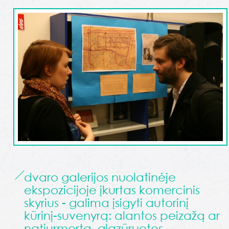
dvaro galerijos nuolatinėje
ekspozicijoje įkurtas komercinis
skyrius - galima įsigyti autorinį
kūrinį-suvenyrą: alantos peizažą ar
natiurmortą, glazūruotos