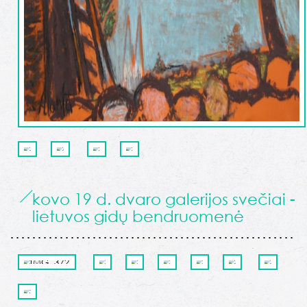
kovo 19 d. dvaro galerijos svečiai -
lietuvos gidų bendruomenė