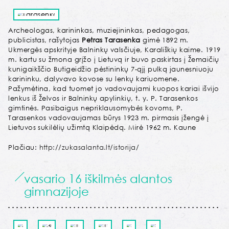
Archeologas, karininkas, muziejininkas, pedagogas,
publicistas, rašytojas
Petras Tarasenka
gimė 1892 m.
Ukmergės apskrityje Balninkų valsčiuje, Karališkių kaime. 1919
m. kartu su žmona grįžo į Lietuvą ir buvo paskirtas į Žemaičių
kunigaikščio Butigeidžio pėstininkų 7-ąjį pulką jaunesniuoju
karininku, dalyvavo kovose su lenkų kariuomene.
Pažymėtina, kad tuomet jo vadovaujami kuopos kariai išvijo
lenkus iš Želvos ir Balninkų apylinkių, t. y. P. Tarasenkos
gimtinės. Pasibaigus nepriklausomybės kovoms, P.
Tarasenkos vadovaujamas būrys 1923 m. pirmasis įžengė į
Lietuvos sukilėlių užimtą Klaipėdą. Mirė 1962 m. Kaune
Plačiau:
http://zukasalanta.lt/istorija/
vasario 16 iškilmės alantos
gimnazijoje