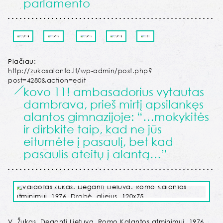
parlamento
Plačiau:
http://zukasalanta.lt/wp-admin/post.php?
post=4280&action=edit
kovo 11! ambasadorius vytautas
dambrava, prieš mirtį apsilankęs
alantos gimnazijoje: “…mokykitės
ir dirbkite taip, kad ne jūs
eitumėte į pasaulį, bet kad
pasaulis ateitų į alantą…”
V. Žukas. Deganti Lietuva. Romo Kalantos atminimui. 1976.