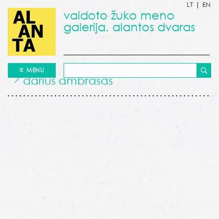
LT
|
EN
vaidoto žuko meno
galerija. alantos dvaras
MENU
darius ambrasas