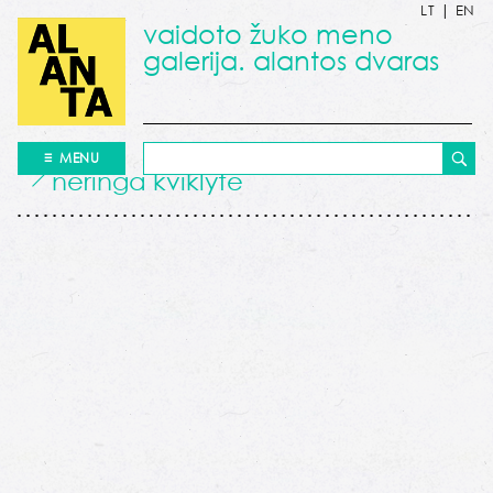
LT
|
EN
vaidoto žuko meno
galerija. alantos dvaras
MENU
neringa kviklytė