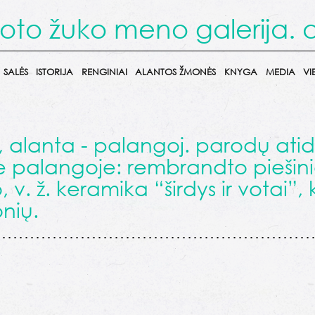
oto žuko meno galerija. 
SALĖS
ISTORIJA
RENGINIAI
ALANTOS ŽMONĖS
KNYGA
MEDIA
VI
, alanta - palangoj. parodų at
 palangoje: rembrandto piešinia
 v. ž. keramika “širdys ir votai”, 
onių.