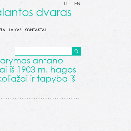
LT
|
EN
alantos dvaras
ETA
LAIKAS
KONTAKTAI
idarymas antano
i iš 1903 m. hagos
koliažai ir tapyba iš