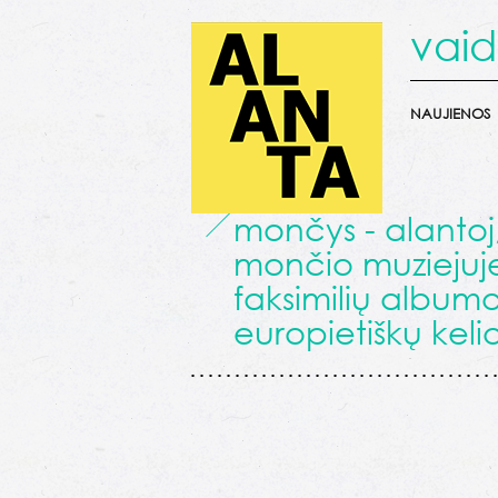
vaid
NAUJIENOS
mončys - alantoj
mončio muziejuje
faksimilių albumo,
europietiškų keli