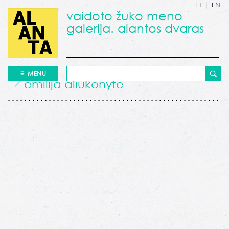
LT
|
EN
vaidoto žuko meno
galerija. alantos dvaras
MENU
emilija aliukonytė