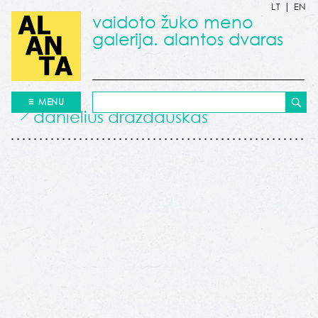
LT
|
EN
vaidoto žuko meno
galerija. alantos dvaras
MENU
danielius drazdauskas